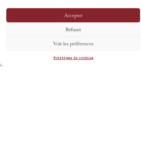
Accepter
Prolongez l'aventure
Refuser
Voir les préférences
Politique de cookies
Présentation
Les
Les
du
photos
partenair
trajet
du
trajet